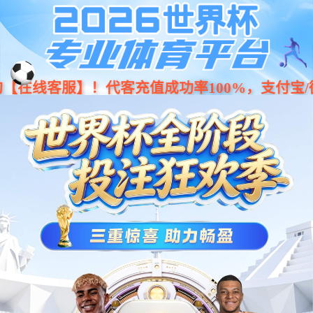
PG电子·(中国)官方网站

首页
>
合作单位
合作单位
集团简介
企业文化
发展历程
资质荣誉
社会责任
陕西煤业化工集团


2022-09-26
5944
上一篇：
同煤集团
下一篇：
山西煤炭运销集团有限公司