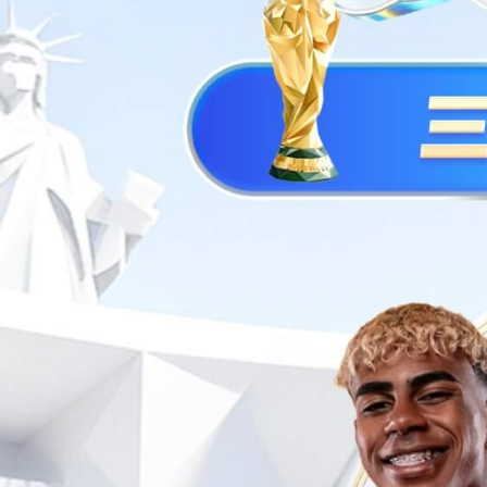
11
点
30
分队伍到达骑行中点，队员们自己动手进
人的才艺展示，美妙的歌声回荡在山间。
经过短暂的休整后，下午1点40分队伍再次出
司。
下午
3
点
30
分，骑行队伍返回到公司门口，总经理
的勇于拼搏、不抛弃、不放弃的精神提出
示了肯定。同时希望各位管理人员在今后工
司第二季度制定的目标。
通过此次骑行团建活动，参加人员磨练了自己