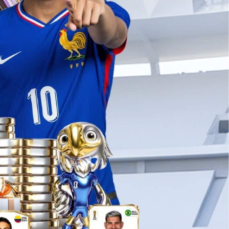
上级
关注PG(中国)官网