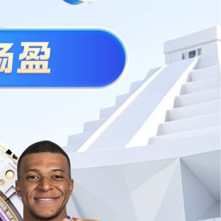
更有个
公司组织开展万泉湖水上拓展训练
南返回公
活动
员表现出
精神表
完成公
力，为