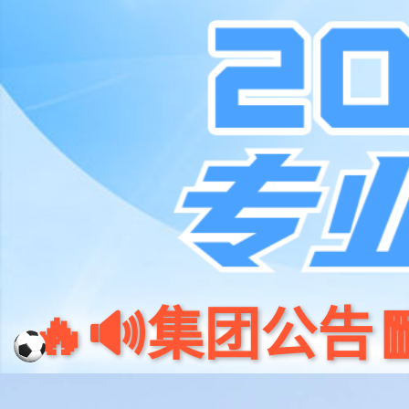
PG电子·(中国)官方网站
公司动态
公司动态
行业动态
磨炼“骑”志 凝心聚力——公司举


2022-04-18
12040